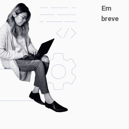
Em
breve