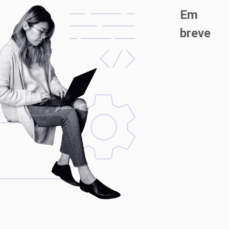
Em
breve