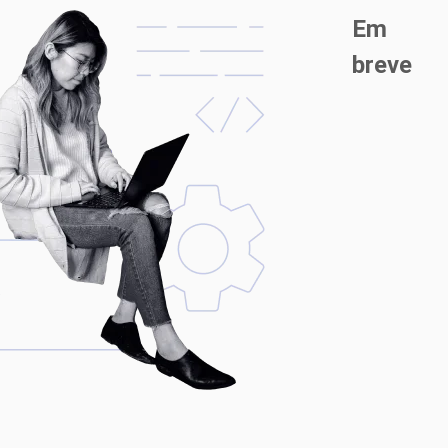
Em
breve