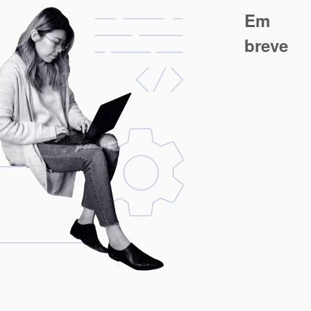
Em
breve